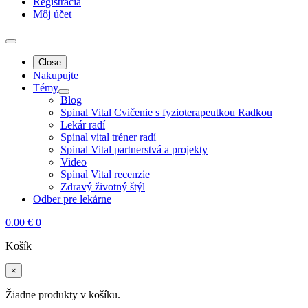
Registrácia
Môj účet
Close
Nakupujte
Témy
Blog
Spinal Vital Cvičenie s fyzioterapeutkou Radkou
Lekár radí
Spinal vital tréner radí
Spinal Vital partnerstvá a projekty
Video
Spinal Vital recenzie
Zdravý životný štýl
Odber pre lekárne
0.00
€
0
Košík
×
Žiadne produkty v košíku.