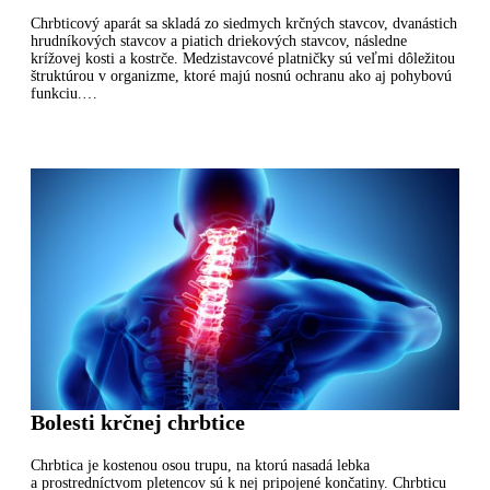
Chrbticový aparát sa skladá zo siedmych krčných stavcov, dvanástich
hrudníkových stavcov a piatich driekových stavcov, následne
krížovej kosti a kostrče. Medzistavcové platničky sú veľmi dôležitou
štruktúrou v organizme, ktoré majú nosnú ochranu ako aj pohybovú
funkciu.…
Bolesti krčnej chrbtice
Chrbtica je kostenou osou trupu, na ktorú nasadá lebka
a prostredníctvom pletencov sú k nej pripojené končatiny. Chrbticu