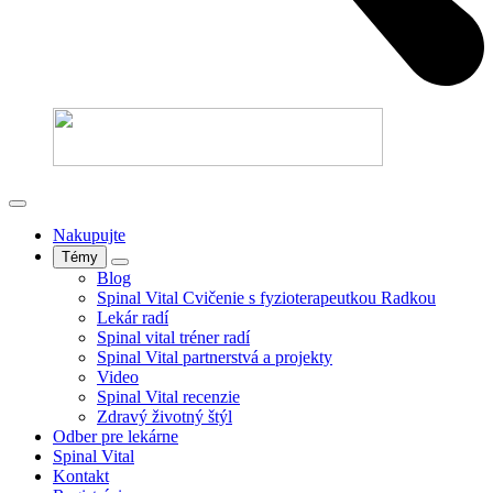
Nakupujte
Témy
Blog
Spinal Vital Cvičenie s fyzioterapeutkou Radkou
Lekár radí
Spinal vital tréner radí
Spinal Vital partnerstvá a projekty
Video
Spinal Vital recenzie
Zdravý životný štýl
Odber pre lekárne
Spinal Vital
Kontakt