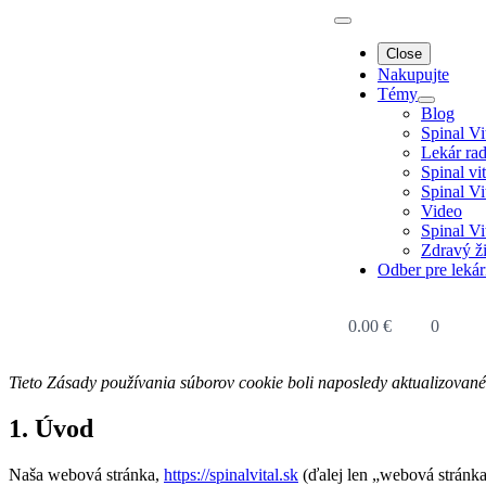
Close
Nakupujte
Témy
Blog
Spinal Vi
Lekár rad
Spinal vit
Spinal Vi
Video
Spinal Vi
Zdravý ži
Odber pre leká
0.00
€
0
Tieto Zásady používania súborov cookie boli naposledy aktualizovan
1. Úvod
Naša webová stránka,
https://spinalvital.sk
(ďalej len „webová stránka