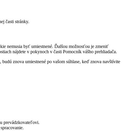
j časti stránky.
ookie nemusia byť umiestnené. Ďalšou možnosťou je zmeniť
nostiach nájdete v pokynoch v časti Pomocník vášho prehliadača.
, budú znova umiestnené po vašom súhlase, keď znova navštívite
mu prevádzkovateľovi.
 spracovanie.