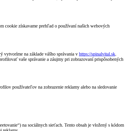
orom cookie získavame prehľad o používaní našich webových
rý vytvoríme na základe vášho správania v
https://spinalvital.sk
.
profilovať vaše správanie a záujmy pri zobrazovaní prispôsobených
rofilov používateľov na zobrazenie reklamy alebo na sledovanie
weetovanie“) na sociálnych sieťach. Tento obsah je vložený s kódom
j reklamy.