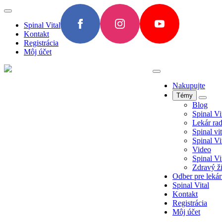
Spinal Vital
Kontakt
Registrácia
Môj účet
Nakupujte
Témy
Blog
Spinal Vi
Lekár rad
Spinal vit
Spinal Vi
Video
Spinal Vi
Zdravý ži
Odber pre leká
Spinal Vital
Kontakt
Registrácia
Môj účet