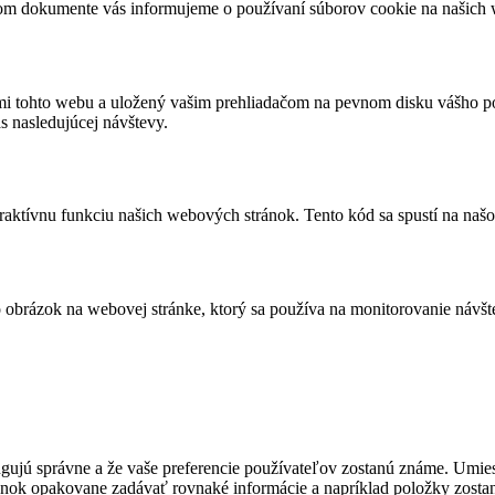
edenom dokumente vás informujeme o používaní súborov cookie na našich
ami tohto webu a uložený vašim prehliadačom na pevnom disku vášho po
as nasledujúcej návštevy.
eraktívnu funkciu našich webových stránok. Tento kód sa spustí na našo
bo obrázok na webovej stránke, ktorý sa používa na monitorovanie ná
fungujú správne a že vaše preferencie používateľov zostanú známe. U
ánok opakovane zadávať rovnaké informácie a napríklad položky zosta