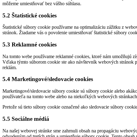
môžeme umiestňovať bez vášho súhlasu.
5.2 Štatistické cookies
Štatistické súbory cookie používame na optimalizáciu zážitku z web
stránok. Žiadame vás o povolenie umiestňovať štatistické súbory cook
5.3 Reklamné cookies
Na tomto webe používame reklamné cookies, ktoré nám umožňujú získ
Vďaka týmto súborom cookie ste ako návštevník webových stránok pre
reklám.
5.4 Marketingové/sledovacie cookies
Marketingové/sledovacie súbory cookie sú súbory cookie alebo akákoľ
používateľa na tomto webe alebo na niekoľkých webových stránkach
Pretože sú tieto súbory cookie označené ako sledovacie súbory cookie
5.5 Sociálne médiá
Na našej webovej stránke sme zahrnuli obsah na propagáciu webových s
odvodeným od tretích strán a umiestňuje súbory cookie. Tento obsah 