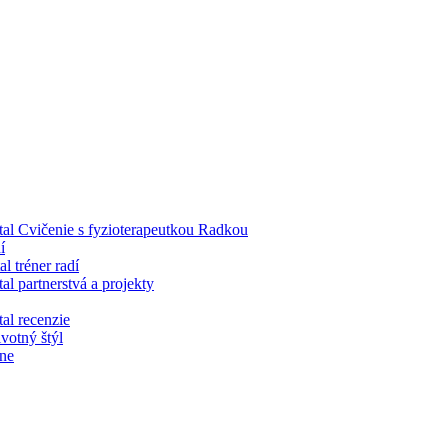
tal Cvičenie s fyzioterapeutkou Radkou
í
al tréner radí
tal partnerstvá a projekty
tal recenzie
votný štýl
rne