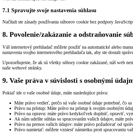
7.1 Spravujte svoje nastavenia súhlasu
Načítali ste zásady používania súborov cookie bez podpory JavaScrip
8. Povolenie/zakázanie a odstraňovanie sú
Váš internetový prehliadač môžete použiť na automatické alebo manu
nastavenia svojho internetového prehliadača tak, aby ste dostali spr
Upozorňujeme, že ak sú všetky súbory cookie zakázané, náš web nem
naše webové stránky.
9. Vaše práva v súvislosti s osobnými údaj
Pokiaľ ide o vaše osobné údaje, máte nasledujúce práva:
Máte právo vedieť, prečo sú vaše osobné údaje potrebné, čo sa
Právo na prístup: Máte právo na prístup k svojim osobným úda
Právo na opravu: máte právo kedykoľvek doplniť, opraviť, vy
Ak nám udelíte súhlas so spracovaním vašich údajov, máte prá
Právo na prenos vašich údajov: máte právo požadovať od správ
Právo namietať: môžete vzniesť námietku proti spracovaniu va