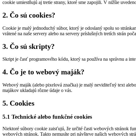
cookie umiestňujú aj tretie strany, ktoré sme zapojili. V nižšie uv
2. Čo sú cookies?
Cookie je malý jednoduchý súbor, ktorý je odoslaný spolu so stránk
vrátené na naše servery alebo na servery príslušných tretích strán poč
3. Čo sú skripty?
Skript je časť programového kódu, ktorý sa používa na správnu a int
4. Čo je to webový maják?
Webový maják (alebo pixelová značka) je malý neviditeľný text ale
majákov ukladajú rôzne údaje o vás.
5. Cookies
5.1 Technické alebo funkčné cookies
Niektoré súbory cookie zaisťujú, že určité časti webových stránok 
webových stránok. Takto nemusíte pri návšteve našich webových str