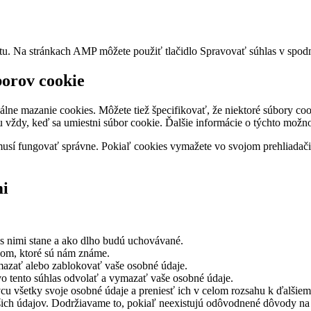
tu. Na stránkach AMP môžete použiť tlačidlo Spravovať súhlas v spodne
borov cookie
álne mazanie cookies. Môžete tiež špecifikovať, že niektoré súbory c
ávu vždy, keď sa umiestni súbor cookie. Ďalšie informácie o týchto mož
usí fungovať správne. Pokiaľ cookies vymažete vo svojom prehliadači
mi
 s nimi stane a ako dlho budú uchovávané.
jom, ktoré sú nám známe.
mazať alebo zablokovať vaše osobné údaje.
vo tento súhlas odvolať a vymazať vaše osobné údaje.
cu všetky svoje osobné údaje a preniesť ich v celom rozsahu k ďalšie
šich údajov. Dodržiavame to, pokiaľ neexistujú odôvodnené dôvody na