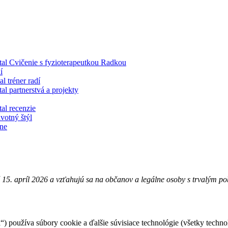
tal Cvičenie s fyzioterapeutkou Radkou
í
al tréner radí
tal partnerstvá a projekty
tal recenzie
votný štýl
rne
é 15. apríl 2026 a vzťahujú sa na občanov a legálne osoby s trvalým 
“) používa súbory cookie a ďalšie súvisiace technológie (všetky techn