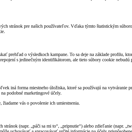
ových stránok pre našich používateľov. Vďaka týmto štatistickým súb
ie.
ať prehľad o výsledkoch kampane. To sa deje na základe profilu, kto
pojení s jedinečným identifikátorom, ale tieto súbory cookie nebudú 
vek iná forma miestneho úložiska, ktoré sa používajú na vytváranie p
 na podobné marketingové účely.
, žiadame vás o povolenie ich umiestnenia.
tránok (napr. „páči sa mi to“, „pripnutie“) alebo zdieľanie (napr. „t
môže uchovávať a spracovávať určité informácie na účely prispôsobene