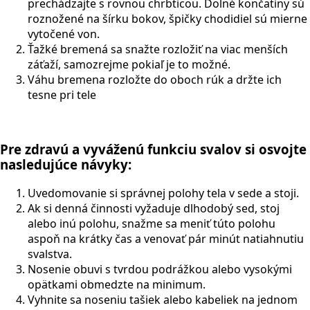
prechádzajte s rovnou chrbticou. Dolné končatiny sú
roznožené na šírku bokov, špičky chodidiel sú mierne
vytočené von.
Ťažké bremená sa snažte rozložiť na viac menších
záťaží, samozrejme pokiaľ je to možné.
Váhu bremena rozložte do oboch rúk a držte ich
tesne pri tele
Pre zdravú a vyváženú funkciu svalov si osvojte
nasledujúce návyky:
Uvedomovanie si správnej polohy tela v sede a stoji.
Ak si denná činnosti vyžaduje dlhodobý sed, stoj
alebo inú polohu, snažme sa meniť túto polohu
aspoň na krátky čas a venovať pár minút natiahnutiu
svalstva.
Nosenie obuvi s tvrdou podrážkou alebo vysokými
opätkami obmedzte na minimum.
Vyhnite sa noseniu tašiek alebo kabeliek na jednom