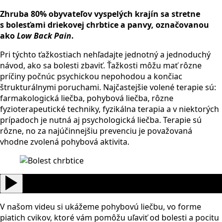
Zhruba 80% obyvateľov vyspelých krajín sa stretne
s bolesťami driekovej chrbtice a panvy, označovanou
ako
Low Back Pain
.
Pri týchto ťažkostiach nehľadajte jednotný a jednoduchý
návod, ako sa bolesti zbaviť. Ťažkosti môžu mať rôzne
príčiny počnúc psychickou nepohodou a končiac
štrukturálnymi poruchami. Najčastejšie volené terapie sú:
farmakologická liečba, pohybová liečba, rôzne
fyzioterapeutické techniky, fyzikálna terapia a v niektorých
prípadoch je nutná aj psychologická liečba. Terapie sú
rôzne, no za najúčinnejšiu prevenciu je považovaná
vhodne zvolená pohybová aktivita.
V našom videu si ukážeme pohybovú liečbu, vo forme
piatich cvikov, ktoré vám pomôžu uľaviť od bolesti a pocitu