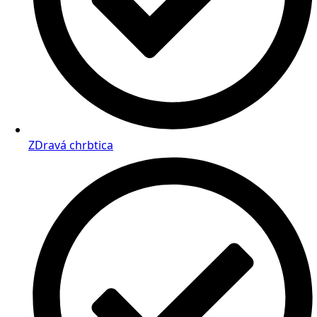
ZDravá chrbtica