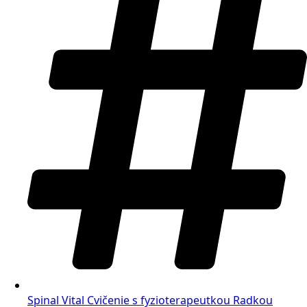
Spinal Vital Cvičenie s fyzioterapeutkou Radkou