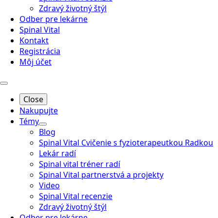
Zdravý životný štýl
Odber pre lekárne
Spinal Vital
Kontakt
Registrácia
Môj účet
Close
Nakupujte
Témy
Blog
Spinal Vital Cvičenie s fyzioterapeutkou Radkou
Lekár radí
Spinal vital tréner radí
Spinal Vital partnerstvá a projekty
Video
Spinal Vital recenzie
Zdravý životný štýl
Odber pre lekárne