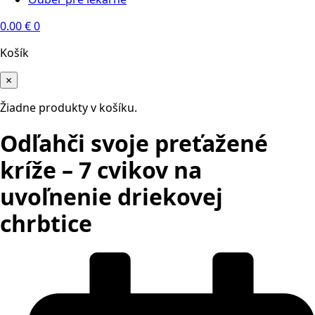
0.00
€
0
Košík
×
Žiadne produkty v košíku.
Odľahči svoje preťažené
kríže – 7 cvikov na
uvoľnenie driekovej
chrbtice