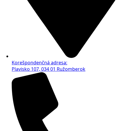
Korešpondenčná adresa:
Plavisko 107, 034 01 Ružomberok