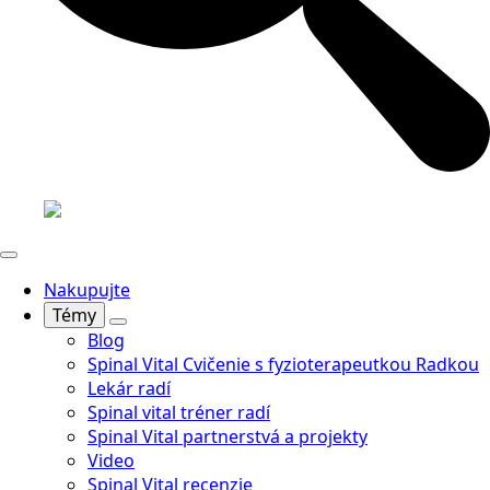
Nakupujte
Témy
Blog
Spinal Vital Cvičenie s fyzioterapeutkou Radkou
Lekár radí
Spinal vital tréner radí
Spinal Vital partnerstvá a projekty
Video
Spinal Vital recenzie