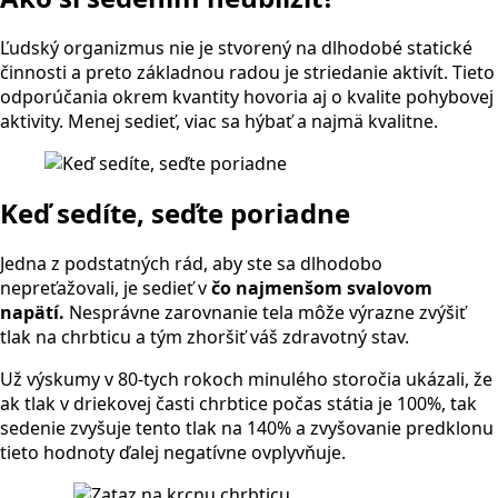
Ľudský organizmus nie je stvorený na dlhodobé statické
činnosti a preto základnou radou je striedanie aktivít. Tieto
odporúčania okrem kvantity hovoria aj o kvalite pohybovej
aktivity. Menej sedieť, viac sa hýbať a najmä kvalitne.
Keď sedíte, seďte poriadne
Jedna z podstatných rád, aby ste sa dlhodobo
nepreťažovali, je sedieť v
čo najmenšom svalovom
napätí.
Nesprávne zarovnanie tela môže výrazne zvýšiť
tlak na chrbticu a tým zhoršiť váš zdravotný stav.
Už výskumy v 80-tych rokoch minulého storočia ukázali, že
ak tlak v driekovej časti chrbtice počas státia je 100%, tak
sedenie zvyšuje tento tlak na 140% a zvyšovanie predklonu
tieto hodnoty ďalej negatívne ovplyvňuje.