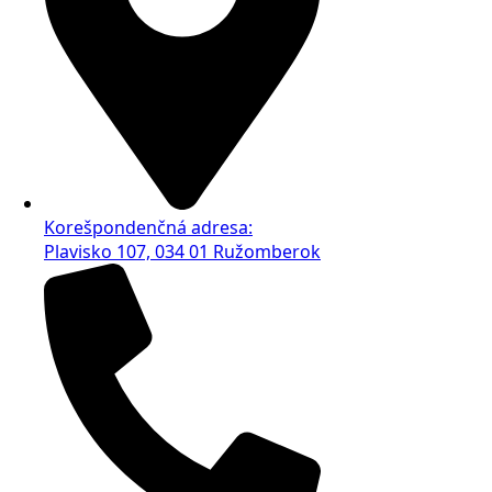
Korešpondenčná adresa:
Plavisko 107, 034 01 Ružomberok