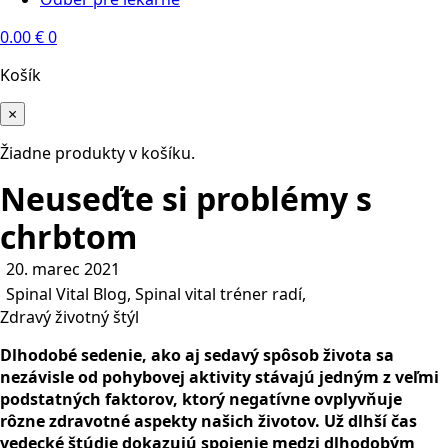
0.00
€
0
Košík
×
Žiadne produkty v košíku.
Neuseďte si problémy s
chrbtom
20. marec 2021
Spinal Vital Blog
Spinal vital tréner radí
Zdravý životný štýl
Dlhodobé sedenie, ako aj sedavý spôsob života sa
nezávisle od pohybovej aktivity stávajú jedným z veľmi
podstatných faktorov, ktorý negatívne ovplyvňuje
rôzne zdravotné aspekty našich životov. Už dlhší čas
vedecké štúdie dokazujú spojenie medzi dlhodobým