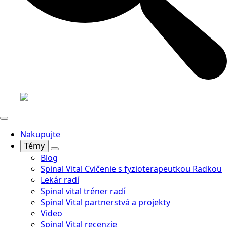
Nakupujte
Témy
Blog
Spinal Vital Cvičenie s fyzioterapeutkou Radkou
Lekár radí
Spinal vital tréner radí
Spinal Vital partnerstvá a projekty
Video
Spinal Vital recenzie