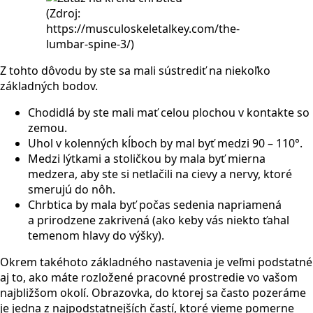
(Zdroj:
https://musculoskeletalkey.com/the-
lumbar-spine-3/)
Z tohto dôvodu by ste sa mali sústrediť na niekoľko
základných bodov.
Chodidlá by ste mali mať celou plochou v kontakte so
zemou.
Uhol v kolenných kĺboch by mal byť medzi 90 – 110°.
Medzi lýtkami a stoličkou by mala byť mierna
medzera, aby ste si netlačili na cievy a nervy, ktoré
smerujú do nôh.
Chrbtica by mala byť počas sedenia napriamená
a prirodzene zakrivená (ako keby vás niekto ťahal
temenom hlavy do výšky).
Okrem takéhoto základného nastavenia je veľmi podstatné
aj to, ako máte rozložené pracovné prostredie vo vašom
najbližšom okolí. Obrazovka, do ktorej sa často pozeráme
je jedna z najpodstatnejších častí, ktoré vieme pomerne