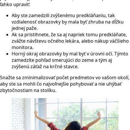
ľahko upraviť:
Aby ste zamedzili zvýšenému predkláňaniu, tak
vzdialenosť obrazovky by mala byť zhruba na dĺžku
jednej paže.
Ak sa pristihnete, že sa aj napriek tomu predkláňate,
zvážte návštevu očného lekára, alebo nákup väčšieho
monitora.
Horný okraj obrazovky by mal byť v úrovni očí. Týmto
zamedzíte pohľad smerujúci do zeme a tým aj
zvýšenú záťaž na krčné stavce.
Snažte sa zminimalizovať počet predmetov vo vašom okolí,
aby ste sa mohli čo najvoľnejšie pohybovať a nie uhýbať
zbytočnostiam na stolíku.