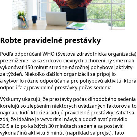
Robte pravidelné prestávky
Podľa odporúčaní WHO (Svetová zdravotnícka organizácia)
pre zníženie rizika srdcovo-cievnych ochorení by sme mali
vykonávať 150 minút stredne-náročnej pohybovej aktivity
za týždeň. Niekoľko ďalších organizácií sa pripojilo
a vytvorilo rôzne odporúčania pre pohybovú aktivitu, ktorá
odporúča aj pravidelné prestávky počas sedenia.
Výskumy ukazujú, že prestávky počas dlhodobého sedenia
korelujú so zlepšením niektorých uvádzaných faktorov a to
najmä u ľudí, ktorí zaraďujú pravidelné prestávky. Zatiaľ sa
zdá, že ideálne je vytvoriť si návyk a dodržiavať pravidlo
30:5 a to po každých 30 minútach sedenia sa postaviť
vykonať inú aktivitu 5 minút (napríklad sa prejsť). Táto