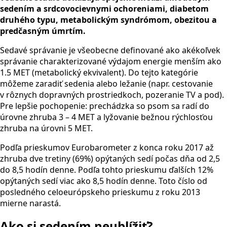
sedením a srdcovocievnymi ochoreniami, diabetom
druhého typu, metabolickým syndrómom, obezitou a
predčasným úmrtím.
Sedavé správanie je všeobecne definované ako akékoľvek
správanie charakterizované výdajom energie menším ako
1.5 MET (metabolický ekvivalent). Do tejto kategórie
môžeme zaradiť sedenia alebo ležanie (napr. cestovanie
v rôznych dopravných prostriedkoch, pozeranie TV a pod).
Pre lepšie pochopenie: prechádzka so psom sa radí do
úrovne zhruba 3 – 4 MET a lyžovanie bežnou rýchlosťou
zhruba na úrovni 5 MET.
Podľa prieskumov Eurobarometer z konca roku 2017 až
zhruba dve tretiny (69%) opýtaných sedí počas dňa od 2,5
do 8,5 hodín denne. Podľa tohto prieskumu ďalších 12%
opýtaných sedí viac ako 8,5 hodín denne. Toto číslo od
posledného celoeurópskeho prieskumu z roku 2013
mierne narastá.
Ako si sedením neublížiť?